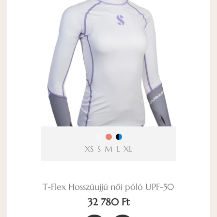
XS
S
M
L
XL
T-Flex Hosszúujjú női póló UPF-50
32 780 Ft