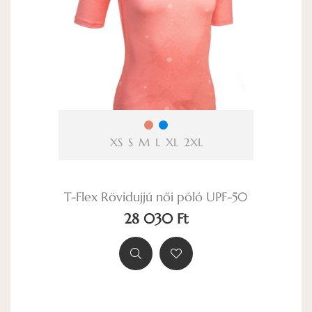
XS
S
M
L
XL
2XL
T-Flex Rövidujjú női póló UPF-50
28 030 Ft