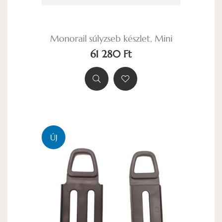
Monorail súlyzseb készlet, Mini
61 280 Ft
ÚJ