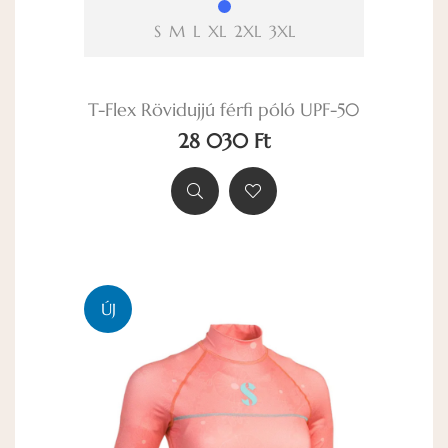
S
M
L
XL
2XL
3XL
T-Flex Rövidujjú férfi póló UPF-50
28 030 Ft
ÚJ