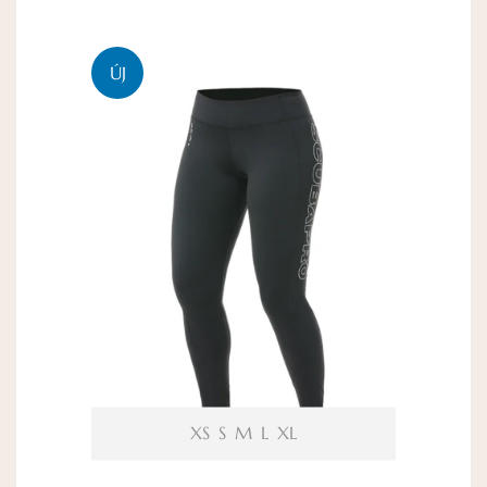
ÚJ
XS
S
M
L
XL