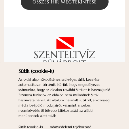
ÖSSZES HÍR MEGTEKINTÉSE
Sütik (cookie-k)
KAPCSOLAT
IMPRESSZUM
Az oldal alapműködéséhez szükséges sütik kezelése
automatikusan történik. Kérjük, hogy engedélyezze
ADATVÉDELEM
ÁSZF
GYIK
számunkra, hogy az oldalon további Sütiket is használjunk!
SÜTIK (*COOKIE-K*)
Bizonyos funkciók az oldalon nem működnek Sütik
használata nélkül. Az általunk használt sütikről, a közösségi
Nyitvatartás:
H-P: 10-18 | Sz: 10-12 | V:
média beépülő moduljairól, valamint a webes
Zárva
nyomkövetésről bővebb tájékoztatást az alábbi
menüpontok alatt talál:
1077 Budapest, Király u. 81. |
Tel: +36 (1) 342
6135
|
info@szenteltviz.hu
Sütik (cookie-k)
Adatvédelemi tájékoztató