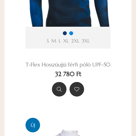
S
M
L
XL
2XL
3XL
T-Flex Hosszúujjú férfi póló UPF-50
32 780 Ft
ÚJ