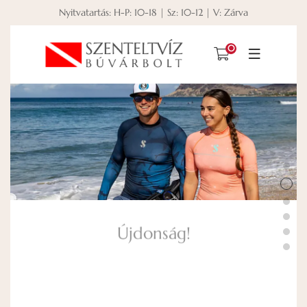
Nyitvatartás: H-P: 10-18 | Sz: 10-12 | V: Zárva
0
Újdonság!
Megérkeztek az új RashGuard felsők és
nadrágok, melyek színeit és mintáit az
óceánok világa inspirálta.
MEGNÉZEM