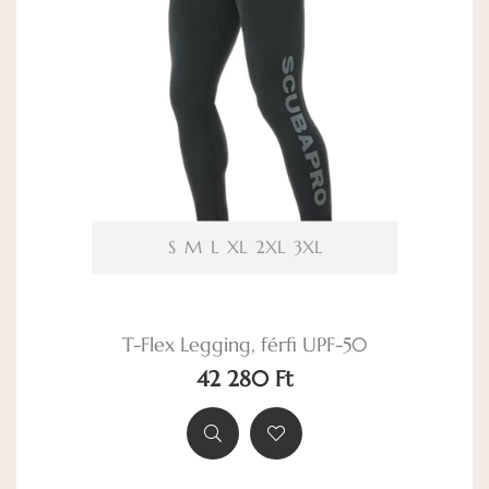
S
M
L
XL
2XL
3XL
T-Flex Legging, férfi UPF-50
42 280 Ft