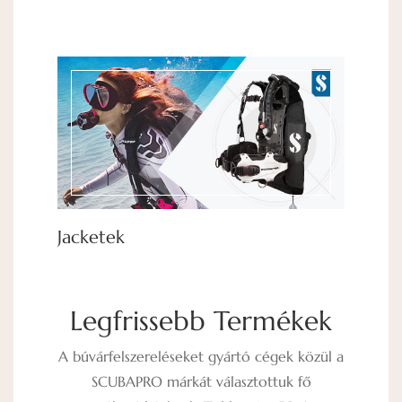
Jacketek
Co
Legfrissebb Termékek
A búvárfelszereléseket gyártó cégek közül a
SCUBAPRO márkát választottuk fő