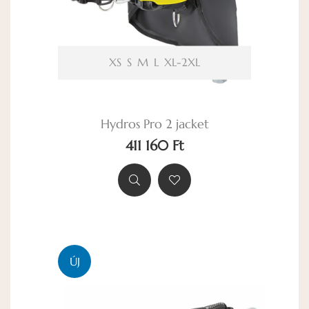
XS
S
M
L
XL-2XL
Hydros Pro 2 jacket
411 160 Ft
ÚJ