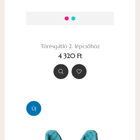
Törésgátló 2. lépcsőhöz
4 320 Ft
ÚJ