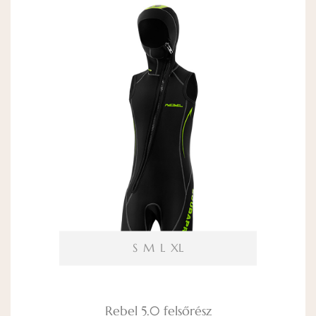
S
M
L
XL
Rebel 5.0 felsőrész