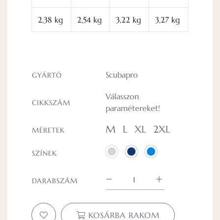
2,38 kg
2,54 kg
3,22 kg
3,27 kg
Scubapro
GYÁRTÓ
Válasszon
CIKKSZÁM
paramétereket!
M
L
XL
2XL
MÉRETEK
SZÍNEK
DARABSZÁM
KOSÁRBA RAKOM