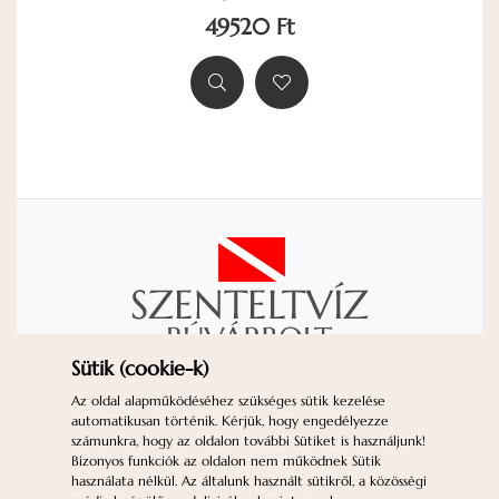
49520 Ft
Sütik (cookie-k)
KAPCSOLAT
IMPRESSZUM
Az oldal alapműködéséhez szükséges sütik kezelése
automatikusan történik. Kérjük, hogy engedélyezze
ADATVÉDELEM
ÁSZF
GYIK
számunkra, hogy az oldalon további Sütiket is használjunk!
SÜTIK (*COOKIE-K*)
Bizonyos funkciók az oldalon nem működnek Sütik
használata nélkül. Az általunk használt sütikről, a közösségi
Nyitvatartás:
H-P: 10-18 | Sz: 10-12 | V: