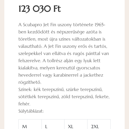
123 030 Ft
A Scubapro Jet Fin uszony története 1965-
ben kezdődött és népszerűsége azóta is
töretlen, most újra színes változatokban is
választható. A Jet Fin uszony erős és tartós,
szelepekkel van ellátva és rugós pánttal van
felszerelve. A tollrész alján egy lyuk lett
kialakítva, melyen keresztül gyorscsatos
hevederrel vagy karabinerrel a jackethez
rögzíthető.
Színek: kék terepszínű, szürke terepszínű,
sötétkék terepszínű, zöld terepszínű, fekete,
fehér.
Súlytáblázat:
M
L
XL
2XL