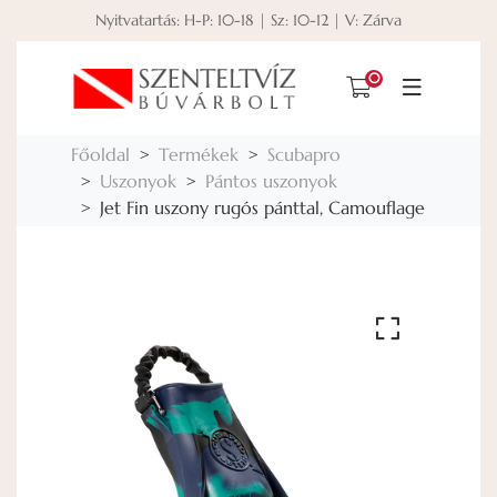
Nyitvatartás: H-P: 10-18 | Sz: 10-12 | V: Zárva
0
Főoldal
Termékek
Scubapro
Uszonyok
Pántos uszonyok
Jet Fin uszony rugós pánttal, Camouflage