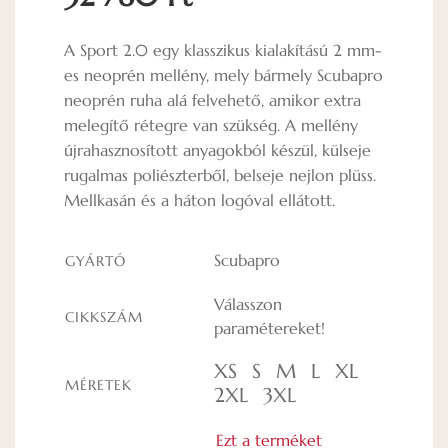
A Sport 2.0 egy klasszikus kialakítású 2 mm-
es neoprén mellény, mely bármely Scubapro
neoprén ruha alá felvehető, amikor extra
melegítő rétegre van szükség. A mellény
újrahasznosított anyagokból készül, külseje
rugalmas poliészterből, belseje nejlon plüss.
Mellkasán és a háton logóval ellátott.
Scubapro
GYÁRTÓ
Válasszon
CIKKSZÁM
paramétereket!
XS
S
M
L
XL
MÉRETEK
2XL
3XL
Ezt a terméket