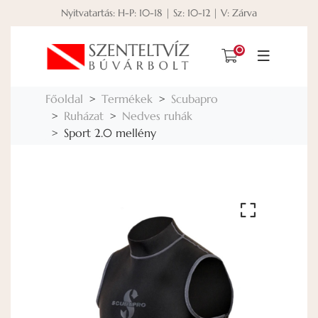
Nyitvatartás: H-P: 10-18 | Sz: 10-12 | V: Zárva
0
Főoldal
Termékek
Scubapro
Ruházat
Nedves ruhák
Sport 2.0 mellény