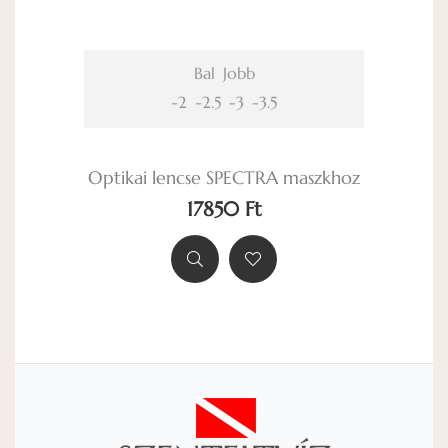
Bal
Jobb
-2
-2.5
-3
-3.5
Optikai lencse SPECTRA maszkhoz
17850 Ft