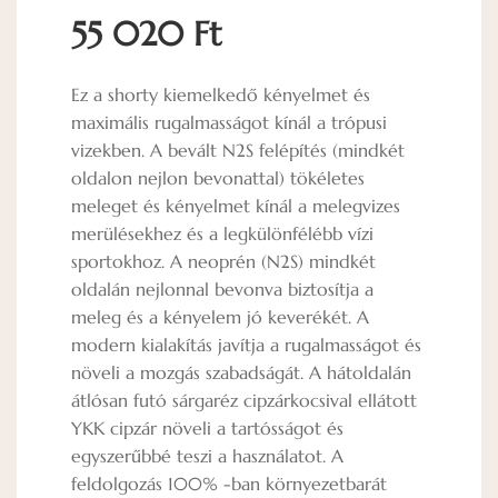
55 020 Ft
Ez a shorty kiemelkedő kényelmet és
maximális rugalmasságot kínál a trópusi
vizekben. A bevált N2S felépítés (mindkét
oldalon nejlon bevonattal) tökéletes
meleget és kényelmet kínál a melegvizes
merülésekhez és a legkülönfélébb vízi
sportokhoz. A neoprén (N2S) mindkét
oldalán nejlonnal bevonva biztosítja a
meleg és a kényelem jó keverékét. A
modern kialakítás javítja a rugalmasságot és
növeli a mozgás szabadságát. A hátoldalán
átlósan futó sárgaréz cipzárkocsival ellátott
YKK cipzár növeli a tartósságot és
egyszerűbbé teszi a használatot. A
feldolgozás 100% -ban környezetbarát