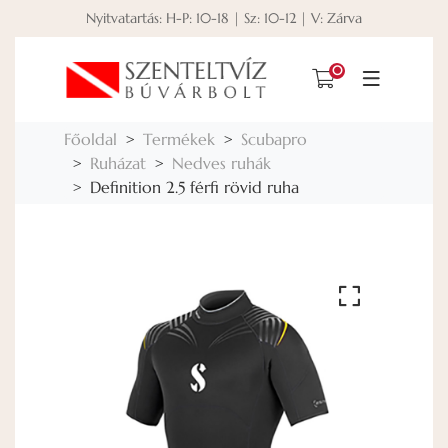
Nyitvatartás: H-P: 10-18 | Sz: 10-12 | V: Zárva
0
Főoldal
Termékek
Scubapro
Ruházat
Nedves ruhák
Definition 2.5 férfi rövid ruha