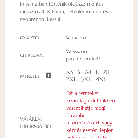
folyamatban történik oldószermentes
ragasztóval. X-Foam, petróleum mentes
neoprénből készül.
Scubapro
GYÁRTÓ
Válasszon
CIKKSZÁM
paramétereket!
XS
S
M
L
XL
MÉRETEK
2XL
3XL
4XL
Ezt a terméket
kizárólag üzletünkben
vásárolhatja meg!
További
VÁSÁRLÁSI
információkért, vagy
INFORMÁCIÓ
kérdés esetén, lépjen
velünk kapcsolatba