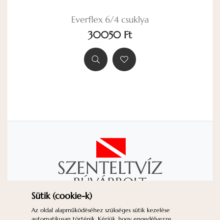
Everflex 6/4 csuklya
30050 Ft
Sütik (cookie-k)
KAPCSOLAT
IMPRESSZUM
Az oldal alapműködéséhez szükséges sütik kezelése
automatikusan történik. Kérjük, hogy engedélyezze
ADATVÉDELEM
ÁSZF
GYIK