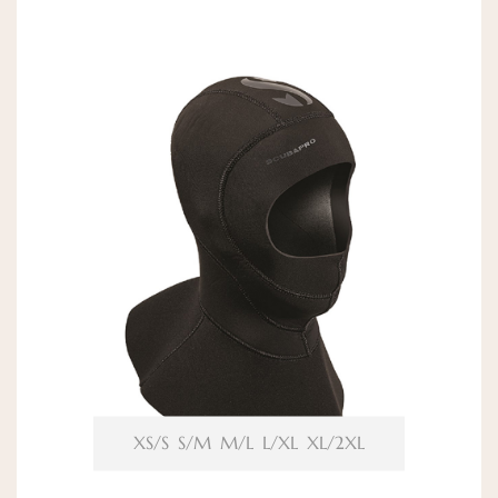
XS/S
S/M
M/L
L/XL
XL/2XL