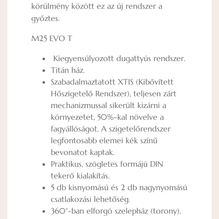
körülmény között ez az új rendszer a
győztes.
M25 EVO T
Kiegyensúlyozott dugattyús rendszer.
Titán ház.
Szabadalmaztatott XTIS (Kibővített
Hőszigetelő Rendszer), teljesen zárt
mechanizmussal sikerült kizárni a
környezetet, 50%-kal növelve a
fagyállóságot. A szigetelőrendszer
legfontosabb elemei kék színű
bevonatot kaptak.
Praktikus, szögletes formájú DIN
tekerő kialakítás.
5 db kisnyomású és 2 db nagynyomású
csatlakozási lehetőség.
360°-ban elforgó szelepház (torony),