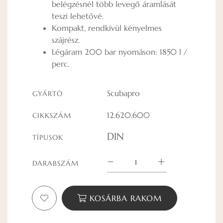
belégzésnél több levegő áramlását
teszi lehetővé.
Kompakt, rendkívül kényelmes
szájrész.
Légáram 200 bar nyomáson: 1850 l /
perc.
Scubapro
GYÁRTÓ
12.620.600
CIKKSZÁM
DIN
TÍPUSOK
DARABSZÁM
KOSÁRBA RAKOM