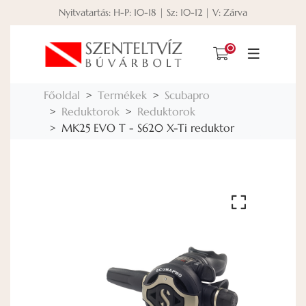
Nyitvatartás: H-P: 10-18 | Sz: 10-12 | V: Zárva
0
Főoldal
Termékek
Scubapro
Reduktorok
Reduktorok
MK25 EVO T - S620 X-Ti reduktor