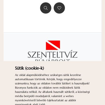
Sütik (cookie-k)
KAPCSOLAT
IMPRESSZUM
Az oldal alapműködéséhez szükséges sütik kezelése
automatikusan történik. Kérjük, hogy engedélyezze
ADATVÉDELEM
ÁSZF
GYIK
számunkra, hogy az oldalon további Sütiket is használjunk!
SÜTIK (*COOKIE-K*)
Bizonyos funkciók az oldalon nem működnek Sütik
használata nélkül. Az általunk használt sütikről, a közösségi
Nyitvatartás:
H-P: 10-18 | Sz: 10-12 | V:
média beépülő moduljairól, valamint a webes
Zárva
nyomkövetésről bővebb tájékoztatást az alábbi
menüpontok alatt talál: