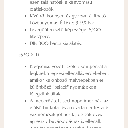
ezen találhatóak a kisnyomású
csatlakozók.
Kívülről könnyen és gyorsan állítható
középnyomás. Értéke: 9-9,8 bar.
Levegőáteresztő képessége: 8500
liter/perc.
DIN 300 baros kialakítás.
S620 X-Ti
Kiegyensúlyozott szelep kompenzál a
legkisebb légzési ellenállás érdekében,
amikor különböző mélységekben és
különböző "palack" nyomásokon
lélegzünk általa.
A megerősített technopolimer ház, az
elülső burkolat és a rozsdamentes acél
váz nemcsak jól néz ki, de sok éves
agresszív búvárkodásnak is ellenáll.
A teljes egészében titánból készült