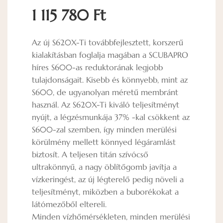
1 115 780 Ft
Az új S620X-Ti továbbfejlesztett, korszerű
kialakításban foglalja magában a SCUBAPRO
híres S600-as reduktorának legjobb
tulajdonságait. Kisebb és könnyebb, mint az
S600, de ugyanolyan méretű membránt
használ. Az S620X-Ti kiváló teljesítményt
nyújt, a légzésmunkája 37% -kal csökkent az
S600-zal szemben, így minden merülési
körülmény mellett könnyed légáramlást
biztosít. A teljesen titán szívócső
ultrakönnyű, a nagy öblítőgomb javítja a
vízkeringést, az új légterelő pedig növeli a
teljesítményt, miközben a buborékokat a
látómezőből eltereli.
Minden vízhőmérsékleten, minden merülési