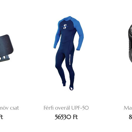
öv csat
Férfi overál UPF-50
Ma
t
56530 Ft
8