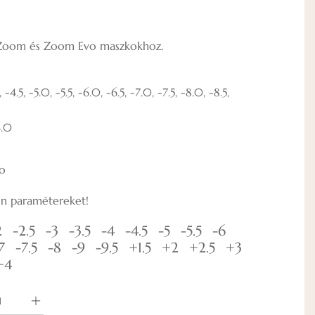
e Zoom és Zoom Evo maszkokhoz.
, -4.5, -5.0, -5.5, -6.0, -6.5, -7.0, -7.5, -8.0, -8.5,
4.0
o
on paramétereket!
2
-2.5
-3
-3.5
-4
-4.5
-5
-5.5
-6
7
-7.5
-8
-9
-9.5
+1.5
+2
+2.5
+3
+4