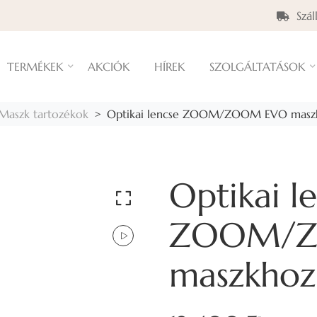
Szál
TERMÉKEK
AKCIÓK
HÍREK
SZOLGÁLTATÁSOK
Maszk tartozékok
Optikai lencse ZOOM/ZOOM EVO masz
Optikai l
ZOOM/Z
maszkhoz