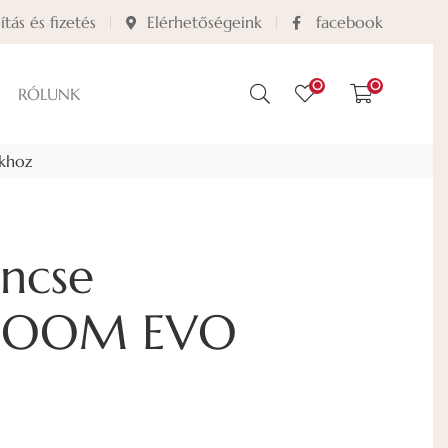
lítás és fizetés
Elérhetőségeink
facebook
0
0
RÓLUNK
khoz
encse
OOM EVO