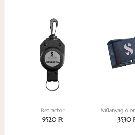
essz
Retractor
Műanyag ólom
9520 Ft
3530 F