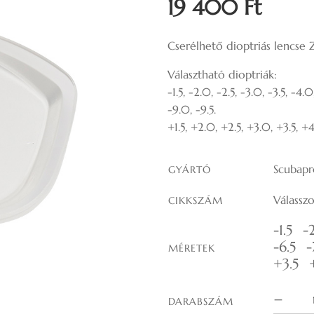
19 400 Ft
Cserélhető dioptriás lencs
Választható dioptriák:
-1.5, -2.0, -2.5, -3.0, -3.5, -4.0
-9.0, -9.5.
+1.5, +2.0, +2.5, +3.0, +3.5, +
Scubapr
GYÁRTÓ
Válassz
CIKKSZÁM
-1.5
-
-6.5
-
MÉRETEK
+3.5
DARABSZÁM