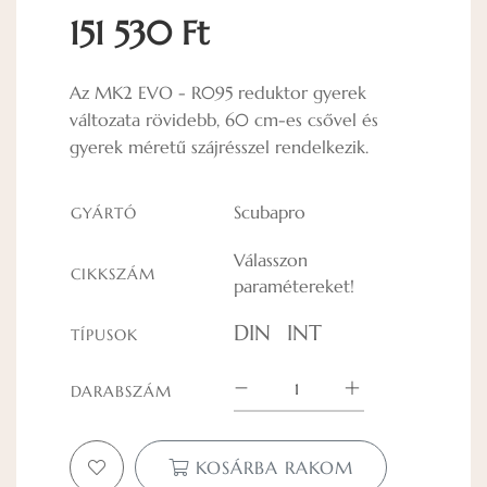
151 530 Ft
Az MK2 EVO - R095 reduktor gyerek
változata rövidebb, 60 cm-es csővel és
gyerek méretű szájrésszel rendelkezik.
Scubapro
GYÁRTÓ
Válasszon
CIKKSZÁM
paramétereket!
DIN
INT
TÍPUSOK
DARABSZÁM
KOSÁRBA RAKOM