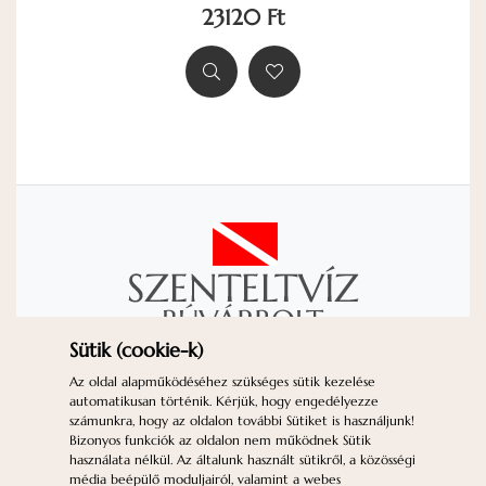
23120 Ft
Sütik (cookie-k)
KAPCSOLAT
IMPRESSZUM
Az oldal alapműködéséhez szükséges sütik kezelése
automatikusan történik. Kérjük, hogy engedélyezze
ADATVÉDELEM
ÁSZF
GYIK
számunkra, hogy az oldalon további Sütiket is használjunk!
SÜTIK (*COOKIE-K*)
Bizonyos funkciók az oldalon nem működnek Sütik
használata nélkül. Az általunk használt sütikről, a közösségi
Nyitvatartás:
H-P: 10-18 | Sz: 10-12 | V:
média beépülő moduljairól, valamint a webes